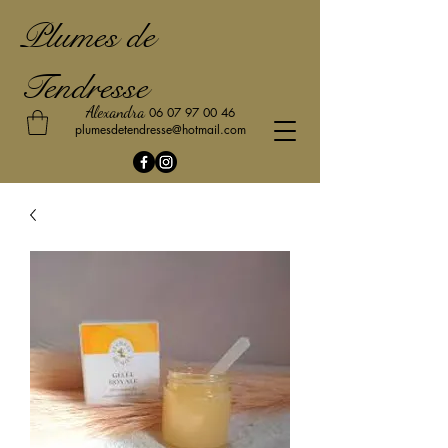
Plumes de
Tendresse
Alexandra
06 07 97 00 46
plumesdetendresse@hotmail.com