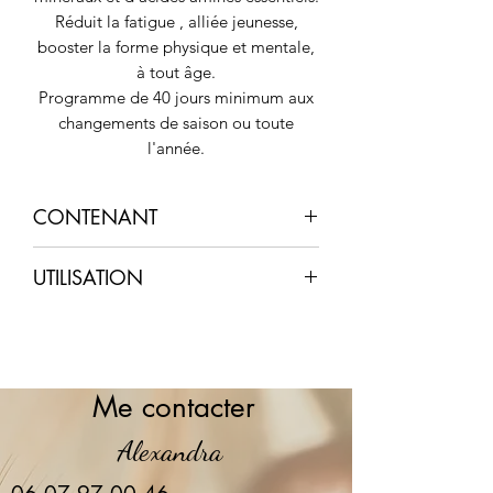
Réduit la fatigue , alliée jeunesse,
booster la forme physique et mentale,
à tout âge.
Programme de 40 jours minimum aux
changements de saison ou toute
l'année.
CONTENANT
Format familiale ; 100 g
UTILISATION
A conserver au frais
1 cuillère dose chaque matin à jeun =
1 g de Gelée Royale
Me contacter
Alexandra