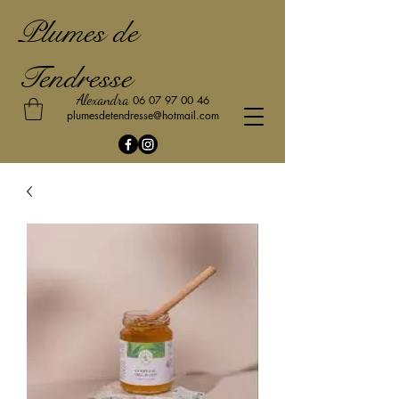
Plumes de
Tendresse
Alexandra
06 07 97 00 46
plumesdetendresse@hotmail.com