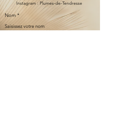
Instagram : Plumes-de-Tendresse
Nom
E-mail
Téléphone
Adresse
Objet
Message