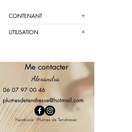
CONTENANT
Programme de 40 jours : 3 X 125 g
UTILISATION
2 cuillères à café par jour, le soir
après le diner, soit 16 mg de CBD.
Déconseillé aux femmes enceintes
Me contacter
Alexandra
06 07 97 00 46
plumesdetendresse@hotmail.com
Facebook : Plumes de Tendresse