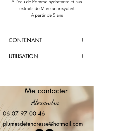
A l'eau de Pomme hydratante et aux
extraits de Mûre antioxydant
A partir de 5 ans
CONTENANT
Pompe airless de 30 ml
UTILISATION
Après avoir lavé mon visage, je le
sèche et j'appuie une fois sur la
pompe de ma crème.
Je la rprtis sur mon visage et masse
Me contacter
pour la faire pénétrer
Alexandra
06 07 97 00 46
plumesdetendresse@hotmail.com