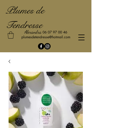
Plumes de
Tendresse
Alexandra
06 07 97 00 46
plumesdetendresse@hotmail.com