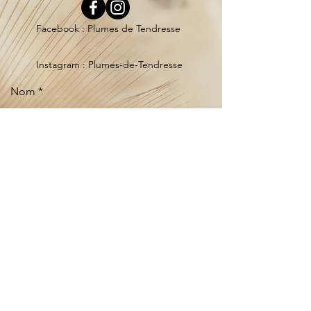
Facebook : Plumes de Tendresse
Instagram : Plumes-de-Tendresse
Nom
E-mail
Téléphone
Adresse
Objet